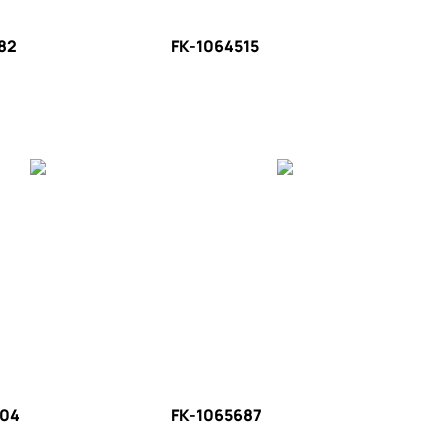
82
FK-1064515
004
FK-1065687